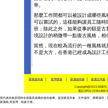
率。
那麼工作間都可以被設計成哪些風
可以嘗試的，這樣能夠讓員工隨時
班；除此之外，如果從事的額是古
境設計的稍微帶一點復古風格，相
當然，現在較為流行的一種風格就
不是大方，在香港已經成為設計工
香港迷你倉
荃灣貨倉
葵涌儲存倉
葵涌文件倉
Copyright@2013.06當
電話:(852) 21561988 
當代
迷你倉
是現時全港最具規模的
迷你倉庫
。提供家居
存倉
，
文件儲存
，
商業儲存
，
新蒲崗,筲箕灣，
租倉
方便。